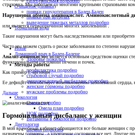
гиперурикэмия подробно
страховка. Мы работаем со многими крупными страховыми комп
Очищение (пиявки)
пиявки гирудотерапия в Баден-Баден
Нарушения обмена аминокислот.
Аминокислотный ди
пиявки при артрозах
выведение тяжелых металлов подробно
или
является
перво
причиной многих заболеваний .
Термальная вода
Такие нарушения могут быть наследственными или приобрете
Часто мы
можем судить о риске заболевания по степени наруш
Home
Домашний врач в Баден-Бадене
Анализ аминокислот
является основным средством оценки ст
Здоровье пожилых
функциональном состоянии печени и почек.
Методы работы
профилактика подробно
Как пример
L-а
ргинин .
страховой случай подробно
аминокислотный дисбалланс подробно
Ее
дефицит
способствует
возник
новению
заболевани
й
сердца,
женские гормоны подробно
мужские проблемы подробно
Дальше
Онкология
Омела подробно
Омела план подробно
ЦОК подробно
Гормональный дисбаланс у женщин
Витамины в онкологии подробно
Диетология
В мой врачебный кабинет обращаются все больше женщин с про
анемии подробно
назначены гормоны , а улучшение состояния все нет. Другие 