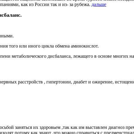
аниями, как из России так и из- за рубежа.
дальше
сбаланс.
нными.
ения того или иного цикла обмена аминокислот.
епени метаболического дисбаланса, лежащего в основе многих 
нервных расстройств
, гипертони
и
, диабет и ожирение, истоще
сьбой заняться их здоровьем ,так как им выставлен диагноз п
приходят потому как знают ,что можно справиться с предменстр