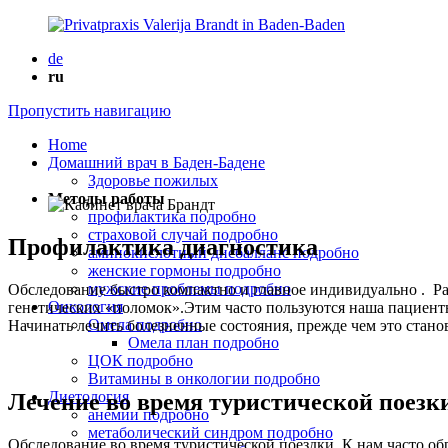
de
ru
Пропустить навигацию
Home
Домашний врач в Баден-Бадене
Здоровье пожилых
Методы работы
профилактика подробно
страховой случай подробно
Профилактика диагностика
аминокислотный дисбалланс подробно
женские гормоны подробно
мужские проблемы подробно
Обследование быстро компактно и главное индивидуально . Ра
Онкология
генетических «поломок».Этим часто пользуются наша пациент
Омела подробно
Начинать лечить болезненные состояния, прежде чем это стан
Омела план подробно
ЦОК подробно
Витамины в онкологии подробно
Диетология
Лечение во время туристической поезк
анемии подробно
метаболический синдром подробно
Обследование во время туристической поездки. К нам часто об