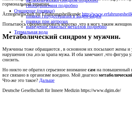
метаболический синдром подробно
гормональной терапии.
гиперурикэмия подробно
Очищение (пиявки)
Ärztegesellschaft für Erfahrungsheilkunde
http://www.erfahrungshei
пиявки гирудотерапия в Баден-Баден
пиявки при артрозах
Попытаюсь сформулировать коротко ,что я могу таким женщин
выведение тяжелых металлов подробно
Термальная вода
Метаболический синдром у мужчин.
Мужчины тоже обращаются , в основном их посылают жены и узн
нарушения сна ,из-за храпа мужа. И оба замечают ,что фигура 
снизить.
Но никто не обратил серьезное внимание
сам
на повышенный ве
все связано в организме воедино. Мой диагноз
метаболически
Что-же это такое?
Дальше
Deutsche Gesellschaft für Innere Medizin https://www.dgim.de/