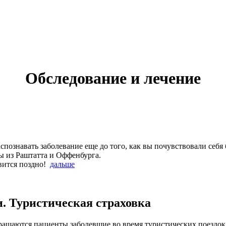
Обследование и лечение
спознавать заболевание еще до того, как вы почувствовали себ
ы из Раштатта и Оффенбурга.
овится поздно!
дальше
и. Туристическая страховка
ращаются пациенты заболевшие во время туристических поездок 