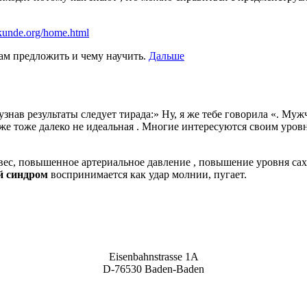
lkunde.org/home.html
ам предложить и чему научить.
Дальше
ав результаты следует тирада:» Ну, я же тебе говорила «. Мужч
уже тоже далеко не идеальная . Многие интересуются своим уров
с, повышенное артериальное давление , повышение уровня саха
й синдром
воспринимается как удар молнии, пугает.
Eisenbahnstrasse 1A
D-76530 Baden-Baden